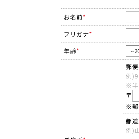
お名前
*
フリガナ
*
年齢
*
郵便
例)9
※半
〒
※郵
都道
例)