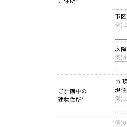
ご住所
*
市区
例)
以降
例)
現住
ご計画中の
例)
建物住所
*
例)0